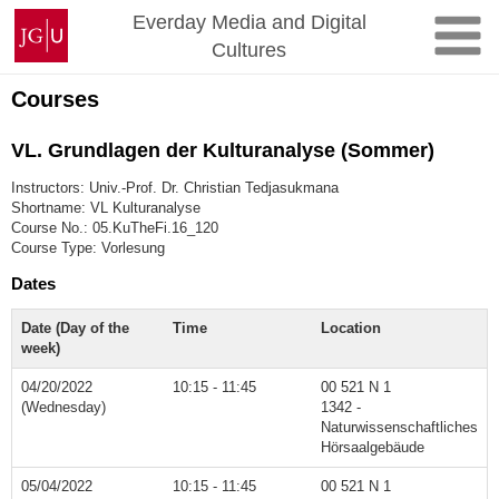
Skip
Johannes
Everday Media and Digital
to
Gutenberg
Cultures
content
University
Mainz
Courses
VL. Grundlagen der Kulturanalyse (Sommer)
Instructors: Univ.-Prof. Dr. Christian Tedjasukmana
Shortname: VL Kulturanalyse
Course No.: 05.KuTheFi.16_120
Course Type: Vorlesung
Dates
Date (Day of the
Time
Location
week)
04/20/2022
10:15 - 11:45
00 521 N 1
(Wednesday)
1342 -
Naturwissenschaftliches
Hörsaalgebäude
05/04/2022
10:15 - 11:45
00 521 N 1